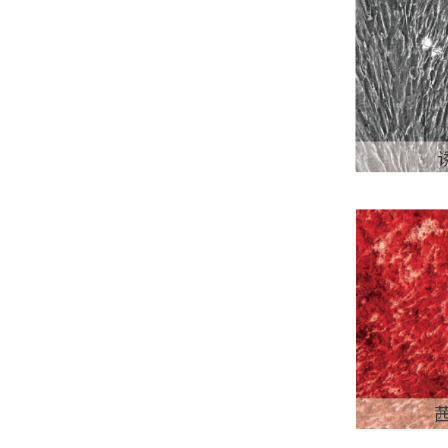
海南封关,生物医药迎来历史性机遇！零关税15%税制如何重塑千亿赛道？
科研补给站：苏州阿尔法生物，你生物实验室的 “一站式配齐专家”