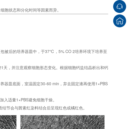
、细胞状态和分化时间等因素而异。
种至包被后的培养器皿中，于37℃，5% CO 2培养环境下培养至
14-21天，并注意观察细胞形态变化。根据细胞钙盐结晶析出和钙
器皿底面，室温固定30-60 min，弃去固定液再使用1×PBS
并加入适量1×PBS避免细胞干燥。
钙质结节会与茜素红染料结合后呈现红色或橘红色。