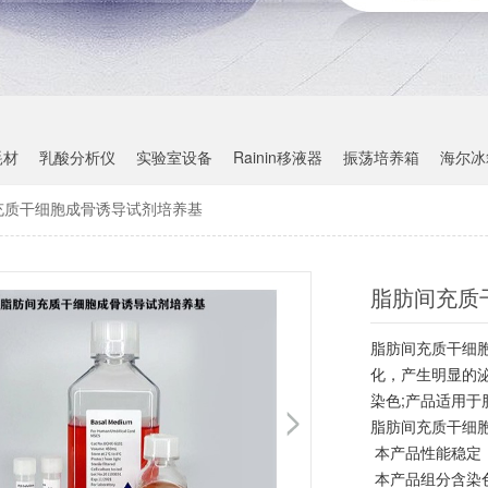
耗材
乳酸分析仪
实验室设备
Rainin移液器
振荡培养箱
海尔冰
充质干细胞成骨诱导试剂培养基
脂肪间充质
脂肪间充质干细
化，产生明显的
染色;产品适用
脂肪间充质干细胞
本产品性能稳定
本产品组分含染