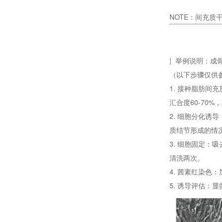
NOTE：间充
细胞成像分析系统中，如何确保获得高分辨率图像
| 举例说明：成
（以下步骤仅供
1. 接种脂肪间充
汇合度60-70
2. 细胞分化诱
中型微射流均质机在纳米材料的均质处理中的应用
质结节形成的情
3. 细胞固定：
清洗两次。
4. 茜素红染色
5. 诱导评估