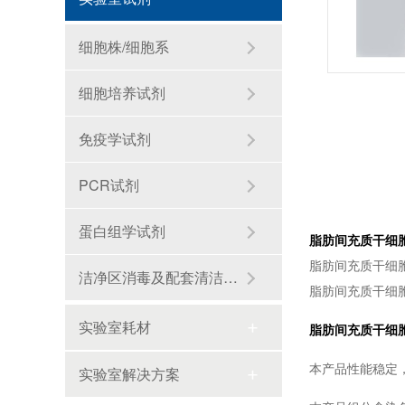
细胞株/细胞系
中型微射流均质机在纳米材料的均质处理中的应用
细胞培养试剂
免疫学试剂
PCR试剂
蛋白组学试剂
脂肪间充质干细
脂肪间充质干细
洁净区消毒及配套清洁耗材
脂肪间充质干细
实验室耗材
脂肪间充质干细
海南封关,生物医药迎来历史性机遇！零关税15%税制如何重塑千亿赛道？
本产品性能稳定
实验室解决方案