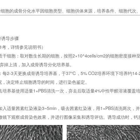
质干细胞的成骨分化水平因细胞类型、细胞供体来源，培养条件、细胞代次
骨诱导步骤
参考，详情参见说明书）
质干细胞：取对数生长期的细胞，按照2×10^4cells/cm2的细胞密度接
%，弃掉上清，加入成骨诱导分化培养基。
导：每2-3天更换成骨诱导培养基，于37℃，5% CO2培养环境下培养约
况，决定终止细胞诱导的时间，进行染色鉴定。
吸去培养基使用适量1×PBS清洗一次，弃去后取适量4%中性甲醛溶液覆盖培养
：加入适量茜素红染液染3~5min，吸去茜素红染液，用1×PBS清洗两次，
：显微镜下观察成骨染色效果，并进行图像采集和诱导评估。诱导成功时，