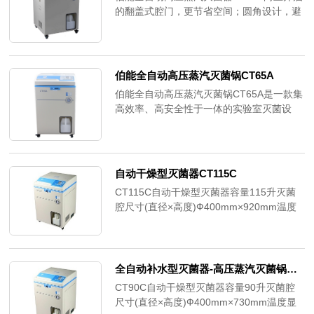
的翻盖式腔门，更节省空间；圆角设计，避
免撞伤；特殊设计的蒸汽排放与收集系统，
避免蒸汽烫伤危险，同时操作更便利。
伯能全自动高压蒸汽灭菌锅CT65A
伯能全自动高压蒸汽灭菌锅CT65A是一款集
高效率、高安全性于一体的实验室灭菌设
备。其大直径灭菌腔和多种预置程序满足了
不同类型物品的灭菌需求。智能控制系统和
记忆存储系统使得操作更加便捷，而多种安
全保护措施确保了使用过程中的安全。该产
自动干燥型灭菌器CT115C
品适用于实验室、医院、食品加工和制药等
CT115C自动干燥型灭菌器容量115升灭菌
行业。
腔尺寸(直径×高度)Ф400mm×920mm温度
显示精度0.1℃灭菌腔材料SUS304不锈钢灭
菌时间预置范围1分钟～6000分钟保温温度
预置范围45℃～60℃冷却锁开门温度范围固
体、琼脂及废弃物模式为40℃～99℃，液体
全自动补水型灭菌器-高压蒸汽灭菌锅CT90C
模式40℃～80℃
CT90C自动干燥型灭菌器容量90升灭菌腔
尺寸(直径×高度)Ф400mm×730mm温度显