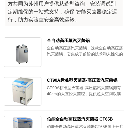
方共同为苏州用户提供从选型咨询、安装调试到
定期维保的一站式支持，确保 智能灭菌器稳定运
行，助力实验室安全高效运转。
全自动高压蒸汽灭菌锅
全自动高压蒸汽灭菌锅，这款全自动高压蒸
汽灭菌锅，它集成了前沿的技术和人性化的
设计，为实验室提供了一个安全、高效的灭
菌解决方案。采用微电脑智能控制系统，实
现了灭菌过程的全自动控制。用户只需简单
设置，即可轻松完成复杂的灭菌程序。
CT90A标准型灭菌器-高压蒸汽灭菌锅
CT90A标准型灭菌器-高压蒸汽灭菌锅拥有
40cm的大直径灭菌腔，提供超大空间以满
足各种灭菌需求。其智能控制系统采用微电
脑芯片，实时监测灭菌腔内的温度和压力，
只有在安全的条件下才能开启灭菌腔盖，确
保使用人员的安全。此外，该系统实现了灭
伯能全自动高压蒸汽灭菌器 CT65B
菌过程的全自动控制。
伯能全自动高压蒸汽灭菌器CT65B向上开启