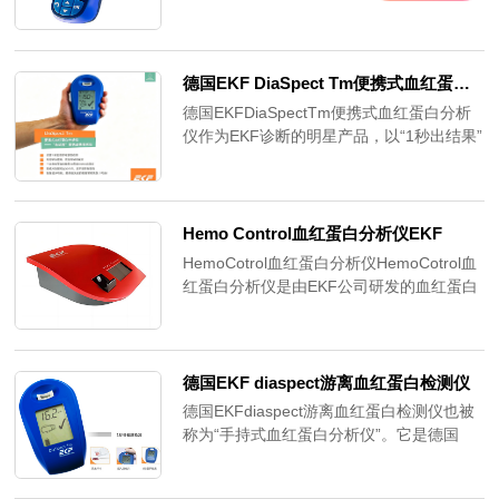
职业运动员的训练过程中。无论是户外训
练、体育馆训练还是实验室内的运动机能分
析都适用。
德国EKF DiaSpect Tm便携式血红蛋白分析仪
德国EKFDiaSpectTm便携式血红蛋白分析
仪作为EKF诊断的明星产品，以“1秒出结果”
的核心优势打破行业痛点，凭借精准、便
携、耐用的特性，成为即时检测领域的标杆
设备。
Hemo Control血红蛋白分析仪EKF
HemoCotrol血红蛋白分析仪HemoCotrol血
红蛋白分析仪是由EKF公司研发的血红蛋白
分析仪，它能够在短短25秒内提供实验室质
量的血红蛋白结果。该分析仪广泛应用于血
库、医院和医生办公室，用于进行常规的贫
血检查。HemoCotrol配备背光屏幕、软负
德国EKF diaspect游离血红蛋白检测仪
载试管架和集成可充电电池，无论是固定还
德国EKFdiaspect游离血红蛋白检测仪也被
是移动使用，都非常方便。
称为“手持式血红蛋白分析仪”。它是德国
EKF公司的DiAspectTm系列产品，是快速
血红蛋白分析仪之一。该分析仪能够在大约