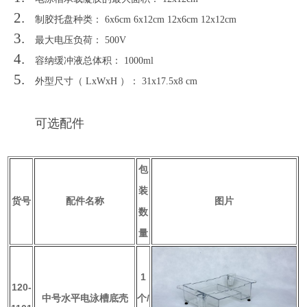
制胶托盘种类： 6x6cm 6x12cm 12x6cm 12x12cm
最大电压负荷： 500V
容纳缓冲液总体积： 1000ml
外型尺寸（ LxWxH ）： 31x17.5x8 cm
可选配件
包
装
货号
配件名称
图片
数
量
1
120-
中号水平电泳槽底壳
个/