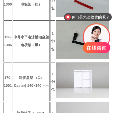
个/
1300
电极架（红）
包
你们是怎么收费的呢？
1
120-
中号水平电泳槽铂金丝
个/
1306
电极架（黑）
包
1
170-
制胶盘架 （Gel
个/
1001
Caster) 140×140 mm
包
制胶梳子（Fixed-
1