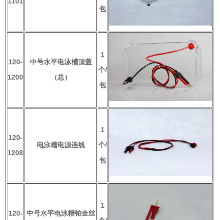
1101
包
1
120-
中号水平电泳槽顶盖
个/
1200
（总）
包
1
120-
电泳槽电源连线
个/
1208
包
1
120-
中号水平电泳槽铂金丝