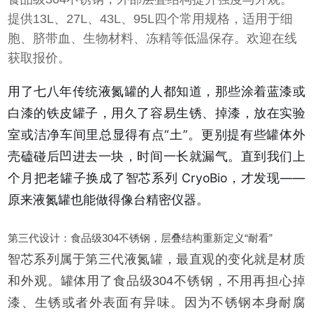
提供13L、27L、43L、95L四个常用规格，适用于细
胞、脐带血、生物材料、冻精等低温保存。欢迎在线
获取报价。
用了七八年传统液氮罐的人都知道，那些涂着蓝漆或
白漆的铁皮罐子，用久了容易生锈、掉漆，放在实验
室或洁净车间里总显得有点“土”。更别提有些罐体外
壳磕碰后凹进去一块，时间一长就漏气。直到我们上
个月把老罐子换成了
智芯系列 CryoBio，才发现——
原来液氮罐也能做得像台精密仪器。
第三代设计：食品级304不锈钢，层叠结构重新定义“耐看”
智芯系列属于第三代液氮罐，最直观的变化就是材质
和外观。罐体用了食品级304不锈钢，不用再担心掉
漆、生锈或者外表面有异味。因为不锈钢本身耐腐