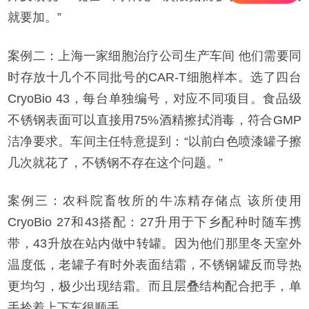
就要加。”
案例二：上海一家细胞治疗公司生产车间 他们需要同
时存放十几个不同批号的CAR-T细胞样本。选了四台
CryoBio 43，每台单独编号，对应不同项目。食品级
不锈钢表面可以直接用75%酒精擦拭消毒，符合GMP
洁净要求。车间主任特意提到：“以前白色喷漆罐子擦
几次就花了，不锈钢不存在这个问题。”
案例三：农科院畜牧所的牛冻精存储点 该所使用
CryoBio 27和43搭配：27升用于下乡配种时随车携
带，43升放在站内做中转罐。因为他们那里冬天室外
温度低，老罐子有时外表面结霜，不锈钢罐反而导热
更均匀，极少出现结霜。而且层叠结构配合把手，单
手拎着上下车很顺手。