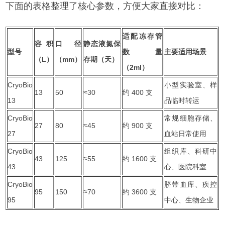
下面的表格整理了核心参数，方便大家直接对比：
适配冻存管
容积
口径
静态液氮保
型号
数量
主要适用场景
存期（天）
（2ml）
CryoBio
小型实验室、样
13
50
≈30
约 400 支
13
品临时转运
CryoBio
常规细胞存储、
27
80
≈45
约 900 支
27
血站日常使用
CryoBio
组织库、科研中
43
125
≈55
约 1600 支
43
心、医院科室
CryoBio
脐带血库、疾控
95
150
≈70
约 3600 支
95
中心、生物企业