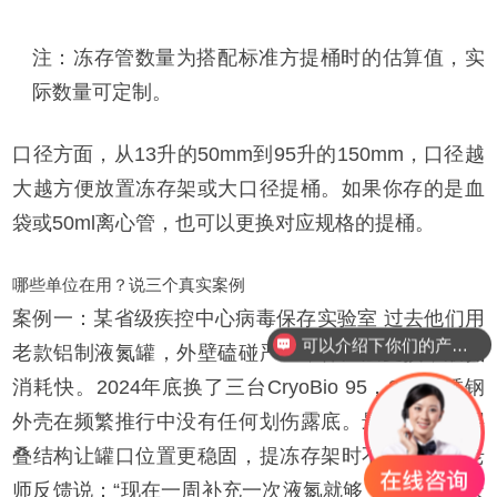
注：冻存管数量为搭配标准方提桶时的估算值，实
际数量可定制。
口径方面，从13升的50mm到95升的150mm，口径越
大越方便放置冻存架或大口径提桶。如果你存的是血
袋或50ml离心管，也可以更换对应规格的提桶。
哪些单位在用？说三个真实案例
案例一：某省级疾控中心病毒保存实验室 过去他们用
可以介绍下你们的产品么？
老款铝制液氮罐，外壁磕碰严重，保温层受损，液氮
消耗快。2024年底换了三台CryoBio 95，304不锈钢
外壳在频繁推行中没有任何划伤露底。最主要的是层
叠结构让罐口位置更稳固，提冻存架时不会晃动。老
师反馈说：“现在一周补充一次液氮就够了，以前四天