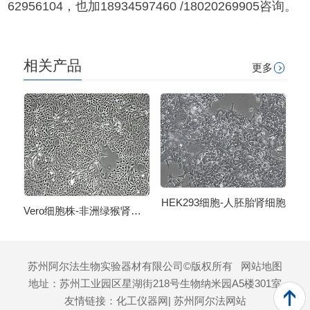
62956104，也加18934597460 /18020269905咨询。
相关产品
更多
HEK293​细胞-人胚胎肾细胞​
Vero细胞株​-非洲绿猴肾细胞​
苏州阿尔法生物实验器材有限公司©版权所有
网站地图
地址：苏州工业园区星湖街218号生物纳米园A5楼301室
友情链接：
化工仪器网
| 苏州阿尔法网站