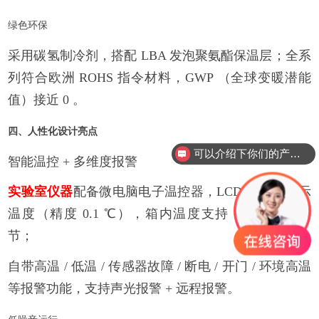
绿色环保
采用碳氢制冷剂，搭配
LBA
发泡聚氨酯保温层；全系
列符合欧洲
ROHS
指令材料，
GWP
（全球变暖潜能
值）接近
0
。
四、人性化设计亮点
可以介绍下你们的产品么？
智能温控
+
多维度报警
实验室仪器
配备微电脑电子温控器，
LCD
数码屏显示
温度（精度
0.1
℃），箱内温度支持
- 10~-30
℃调
节；
自带高温
/
低温
/
传感器故障
/
断电
/
开门
/
环境高温
等报警功能，支持声光报警
+
远程报警。