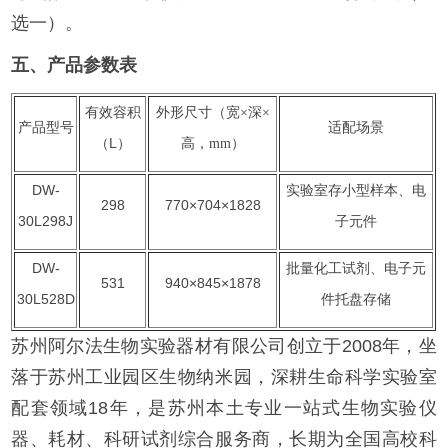
选一）。
五、产品参数表
有效容积
外形尺寸（宽
×深×
产品型号
适配场景
L）
（
高，mm）
DW-
实验室存小型样本、电
298
770×704×1828
30L298J
子元件
DW-
批量化工试剂、电子元
531
940×845×1878
30L528D
件托盘存储
苏州阿尔法生物实验器材有限公司创立于2008年，坐
落于苏州工业园区生物纳米园，深耕生命科学实验室
配套领域18年，是苏州本土专业一站式生物实验仪
器、耗材、科研试剂综合服务商，长期为全国高校科