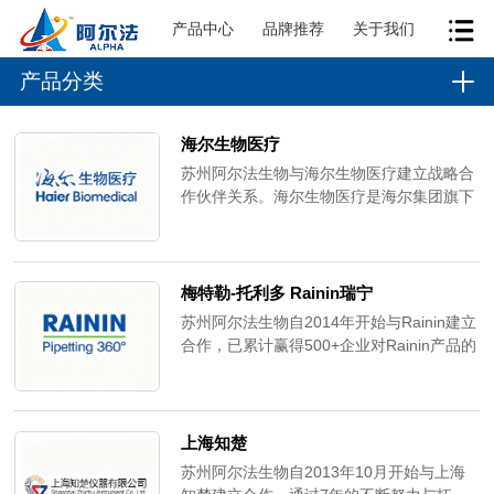
产品中心
品牌推荐
关于我们
产品分类
海尔生物医疗
苏州阿尔法生物与海尔生物医疗建立战略合
作伙伴关系。海尔生物医疗是海尔集团旗下
生命科学领域核心品牌，专注低温冷链存储
设备研发制造。产品覆盖-196℃液氮存储至
+8℃冷藏全温区，服务全球100+国家和地
区的医院血站、疾控中心、科研院所。
梅特勒-托利多 Rainin瑞宁
苏州阿尔法生物自2014年开始与Rainin建立
合作，已累计赢得500+企业对Rainin产品的
信赖与认可。Rainin是业内移液解决方案的
业内知名供应商，提供范围广泛的人体工程
学手动移液器、电动移液器、多通道移液
器、BioCleanLTS和通用移液器吸头及专业
上海知楚
移液器服务。
苏州阿尔法生物自2013年10月开始与上海