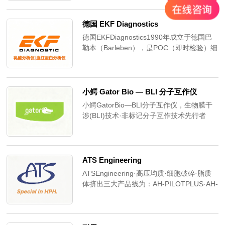
机、恒温混匀仪与Auto-NGS100文库构建系
统等产品的销售咨询一站式服务。自2008年
起与奥盛建立长期合作伙伴关系，深入服务
德国 EKF Diagnostics
高校实验室、医院检验科、药企研发中心、
德国EKFDiagnostics1990年成立于德国巴
第三方检测中心、疾控中心、科研院所等
勒本（Barleben），是POC（即时检验）细
1000+客户，覆盖核酸提取/微量定量/酶标
分龙头，销往100+国家。两大旗舰：
分析/恒温混匀/NGS文库构建全分子生物
Biosen葡萄糖乳酸分析仪
学。
+DiaSpectTm/HemoControl血红蛋白分析
仪；Biosen采用芯片传感器电流计法，20-
小鳄 Gator Bio — BLI 分子互作仪
45s同时给出葡萄糖+乳酸双结果，
小鳄GatorBio—BLI分子互作仪，生物膜干
CV≤1.5%、传感器寿命60天/7500次、120
涉(BLI)技术·非标记分子互作技术先行者
样本/小时。
ATS Engineering
ATSEngineering·高压均质·细胞破碎·脂质
体挤出三大产品线为：AH-PILOTPLUS·AH-
BASIC30·AMH-NANO·ATS293