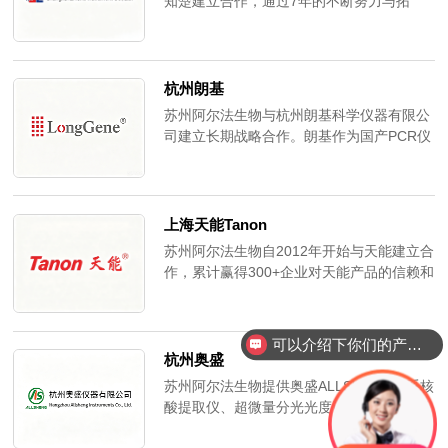
知楚建立合作，通过7年的不断努力与拓
展，阿尔法生物作为苏州唯一代理商，拥有
了一套完善的售后服务体系，阿尔法累计赢
得200+企业的对知楚系列的信赖和认可。上
海知楚仪器有限公司是多年致力于振荡培养
杭州朗基
箱的研发、生产和服务的公司。产品系列丰
苏州阿尔法生物与杭州朗基科学仪器有限公
富，有二氧化碳摇床,恒温振荡培养箱，全温
司建立长期战略合作。朗基作为国产PCR仪
振荡培养箱，震荡培养箱，摇床等.
的先驱品牌，以高精度半导体温控技术、稳
定的荧光检测系统，服务全国超过500家科
研机构与临床诊断实验室。阿尔法生物作为
朗基苏州区域核心代理商，提供从售前选型
上海天能Tanon
到售后，从仪器设备到试剂耗材供应的一站
苏州阿尔法生物自2012年开始与天能建立合
式服务。
作，累计赢得300+企业对天能产品的信赖和
认可。上海天能专注于更方便可靠的电泳及
成像技术协助生命科学研究，业务主要包括
全自动成像产品、电泳系列产品、
可以介绍下你们的产品么？
WesternBlots和核酸电泳相关试剂产品三大
杭州奥盛
类，为分子生物学领域的研究人员提供的研
苏州阿尔法生物提供奥盛ALLSHENG全系核
究工具。
酸提取仪、超微量分光光度计、多功能酶标
仪、干式恒温器、漩涡混匀仪、低速离心