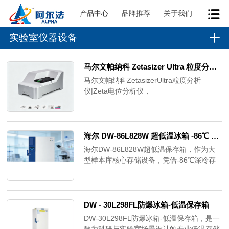
产品中心
品牌推荐
关于我们
实验室仪器设备
马尔文帕纳科 Zetasizer Ultra 粒度分析仪|Zeta 电位分析仪
马尔文帕纳科ZetasizerUltra粒度分析
仪|Zeta电位分析仪，
ZetasizerUltraRedLabel可直接测量颗粒浓
度，无需或仅需极少稀释，尤其适用于病
毒、类病毒颗粒（VLP）等难测量样品。样
品兼容性：支持从极稀到高浓度的样品，搭
海尔 DW-86L828W 超低温冰箱 -86℃ 828L 大容量 双独立制冷系统
配多种可抛弃/可重复使用样品池，优化不同
海尔DW-86L828W超低温保存箱，作为大
体积与浓度的测量需求。
型样本库核心存储设备，凭借-86℃深冷存
储能力、828L超大容积及双独立制冷系统，
为医院血站、疾控中心、科研院所等机构提
供稳定可靠的生物样本存储解决方案。可安
全保存病毒病菌、红细胞白细胞、皮肤骨
DW - 30L298FL防爆冰箱-低温保存箱
骼、生物制品等各类对温度敏感的珍贵样
DW-30L298FL防爆冰箱-低温保存箱，是一
本，温度均匀性≤±3℃，符合GMP、