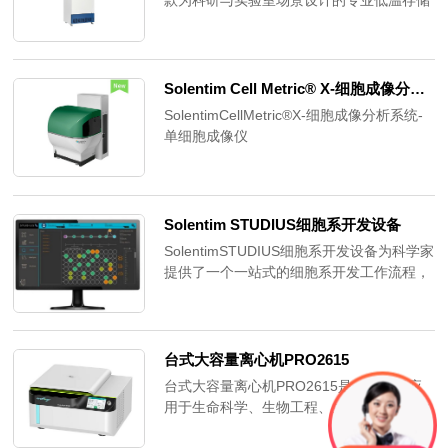
款为科研与实验室场景设计的专业低温存储
ISO13485等专业认证标准。
设备，可对易燃、易爆、易蒸发、易腐蚀的
试剂，以及生物制品、材料等进行低温密封
存储，广泛适用于高校各实验室、科研单位
的实验场所。
Solentim Cell Metric® X-细胞成像分析系统-单细胞成像仪
SolentimCellMetric®X-细胞成像分析系统-
单细胞成像仪
Solentim STUDIUS细胞系开发设备
SolentimSTUDIUS细胞系开发设备为科学家
提供了一个一站式的细胞系开发工作流程，
帮助科学家们更快、更自信地做出决策。
STUDIUS整合了
SolentimVIPS®/VIPS®PRO单细胞铺板、
CellMetric®/CellMetric®X克隆验证、克隆
台式大容量离心机PRO2615
生长监测和ICON™细胞IgG产率评估的关键
台式大容量离心机PRO2615是一种广泛应
数据，提供了一个新型的决策平台。
用于生命科学、生物工程、生物化学、医学
研究、农牧业和生物制药等领域的设备。