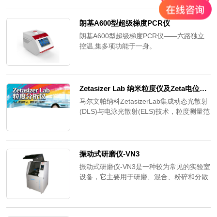
朗基A600型超级梯度PCR仪
朗基A600型超级梯度PCR仪——六路独立
控温,集多项功能于一身。
Zetasizer Lab 纳米粒度仪及Zeta电位分析仪|马尔文帕纳科
马尔文帕纳科ZetasizerLab集成动态光散射
(DLS)与电泳光散射(ELS)技术，粒度测量范
围0.3nm-15μm，Zeta电位测量高达
260mS/cm。智能自适应相关算法，数据重
复性提升2倍。适用于生物制药、纳米材
料、涂料等领域。
振动式研磨仪-VN3
振动式研磨仪-VN3是一种较为常见的实验室
设备，它主要用于研磨、混合、粉碎和分散
各种硬度和脆性物料，如陶瓷、玻璃、金
属、矿石等。振动式研磨仪利用振动力将研
磨介质和样品进行高频振动，使物料被研磨