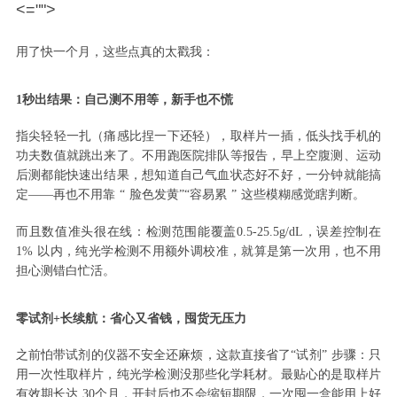
<="">
用了快一个月，这些点真的太戳我：
1
秒出结果：自己测不用等，新手也不慌
指尖轻轻一扎（痛感比捏一下还轻），取样片一插，低头找手机的
功夫数值就跳出来了。不用跑医院排队等报告，早上空腹测、运动
后测都能快速出结果，想知道自己气血状态好不好，一分钟就能搞
定
——
再也不用靠
“
脸色发黄
”“
容易累
”
这些模糊感觉瞎判断。
而且数值准头很在线：检测范围能覆盖
0.5-25.5g/dL
，误差控制在
1%
以内，纯光学检测不用额外调校准，就算是第一次用，也不用
担心测错白忙活。
零试剂
+
长续航：省心又省钱，囤货无压力
之前怕带试剂的仪器不安全还麻烦，这款直接省了
“
试剂
”
步骤：只
用一次性取样片，纯光学检测没那些化学耗材。最贴心的是取样片
有效期长达
30
个月，开封后也不会缩短期限，一次囤一盒能用上好