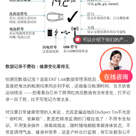
可以介绍下你们的产品么？
数据记录不费劲：健康变化看得见
怕测完数值记混？选装
EKF Link
数据管理系统后，仪器能通过蓝牙
直接把每次的检测结果同步到手机，还能备注检测时间、当天饮食
运动情况
——
想看看自己补了两周红肉后数值有没有变化，打开记
录一目了然，比手写笔记方便太多。
对注重日常健康管理的人来说，
尤其是偏远地区DiaSpect Tm
不光是
“
省时间、省麻烦
”
，更是把精准监测的门槛拉低了：不用专业知
识、不用复杂操作，揣着就能走，随时随地都能掌握身体状态。不
管是调理气血、健身补营养，还是户外出行监测，有它在都安心不