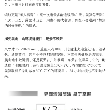
久，不用月月盯着保质期补货。
续航更是
“
懒人福音
”
：充一次电最多能连续用
40
天，就算每天测
2-
3
次，出差、露营带出去一周也不用找电源，再也不会遇到
“
想测
的时候没电
”
的尴尬。
揣兜就走：啥环境都能扛，场景不设限
尺寸才
150×90×40mm
，重量只有
180g
，比普通充电宝还轻，运动
包、通勤背包、甚至小挎包都能随便塞。不管是去健身房练完测、
爬山途中歇脚测，还是夏天在户外暴晒、冬天在低温里，它的
“
耐
造度
”
都很能打：运行温度覆盖
10℃-42℃
，存储能扛
0℃-50℃
，
就算取样片临时放在
30℃-70℃
的环境里，
24
小时内测也不影响结
果。