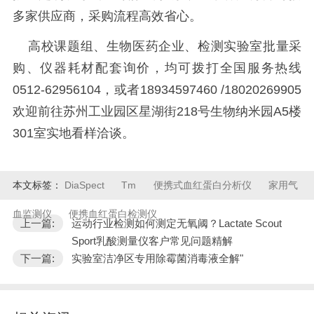
多家供应商，采购流程高效省心。
高校课题组、生物医药企业、检测实验室批量采
购、仪器耗材配套询价，均可拨打全国服务热线
0512-62956104，或者18934597460 /18020269905
欢迎前往苏州工业园区星湖街218号生物纳米园A5楼
301室实地看样洽谈。
本文标签：
DiaSpect
Tm
便携式血红蛋白分析仪
家用气
血监测仪
便携血红蛋白检测仪
上一篇:
运动行业检测如何测定无氧阈？Lactate Scout
Sport乳酸测量仪客户常见问题精解
下一篇:
实验室洁净区专用除霉菌消毒液全解"