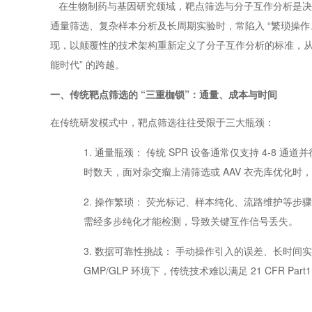
在生物制药与基因研究领域，靶点筛选与分子互作分析是决定
通量筛选、复杂样本分析及长周期实验时，常陷入 “繁琐操作、低通
现，以颠覆性的技术架构重新定义了分子互作分析的标准，从抗体
能时代” 的跨越。
一、传统靶点筛选的 “三重枷锁”：通量、成本与时间
在传统研发模式中，靶点筛选往往受限于三大瓶颈：
1. 通量瓶颈： 传统 SPR 设备通常仅支持 4-8
时数天，面对杂交瘤上清筛选或 AAV 衣壳库优化时，
2. 操作繁琐： 荧光标记、样本纯化、流路维护等
需经多步纯化才能检测，导致关键互作信号丢失。
3. 数据可靠性挑战： 手动操作引入的误差、长时
GMP/GLP 环境下，传统技术难以满足 21 CFR Par