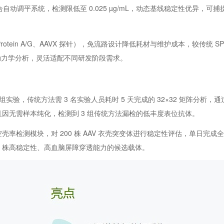
合自动调平系统，检测限低至 0.025 µg/mL，动态基线稳定性优异，可捕捉
otein A/G、AAVX 探针），免流路设计降低耗材与维护成本，较传统 SPR
细动力学分析，灵活适配不同研发阶段需求。
组实验，传统方法需 3 名实验人员耗时 5 天完成的 32×32 矩阵分析，通
且因无需样本纯化，检测到 3 组传统方法漏检的低丰度表位抗体。
o 的空壳率检测模块，对 200 株 AAV 衣壳突变体进行稳定性评估，单日完
 3 株高稳定性、高血脑屏障穿透能力的候选载体。