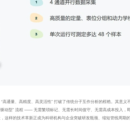
ro 以 “高通量、高精度、高灵活性” 打破了传统分子互作分析的桎梏。其意
智能驱动型” 流程 —— 无需繁琐标记、无需长时间值守、无需高成本投入
天，这样的技术革新正成为科研机构与企业突破研发瓶颈、缩短管线周期