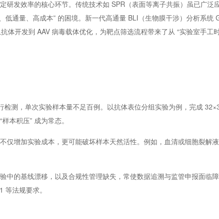
研发效率的核心环节。传统技术如 SPR（表面等离子共振）虽已广泛
量、高成本” 的困境。新一代高通量 BLI（生物膜干涉）分析系统 Gato
开发到 AAV 病毒载体优化，为靶点筛选流程带来了从 “实验室手工时代
 通道并行检测，单次实验样本量不足百例。以抗体表位分组实验为例，完成 32×
“样本积压” 成为常态。
步骤不仅增加实验成本，更可能破坏样本天然活性。例如，血清或细胞裂解
间实验中的基线漂移，以及合规性管理缺失，常使数据追溯与监管申报面临
t11 等法规要求。