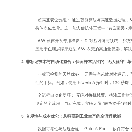
· 超高速表位分组： 通过智能算法与高速数据处理，8
抗体表位差异。这一能力使抗体工程中 “表位聚类 - 亲和
· AAV 载体开发专用模块： 针对基因研究领域，系统支
应用于血脑屏障穿透型 AAV 衣壳的高通量筛选，
2. 非标记技术与自动化整合：保留样本活性的 “无人值守” 革
· 非标记检测的天然优势： 无需荧光或放射性标记
性的干扰。例如，使用 Protein A 探针时，120
· 全流程自动化闭环： 无缝对接机械臂、移液工作站等
测定的全流程可自动完成，实验人员 “解放双手” 的时间
3. 合规性与成本优化：从科研到工业生产的全流程赋能
· 数据可靠性与法规合规： Gator® Part11 软件符