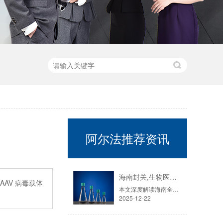
阿尔法推荐资讯
海南封关,生物医药迎来历史性机遇！零关税15%税制如何重塑千亿赛道？
AAV 病毒载体
本文深度解读海南全岛封关运作对生物医药产业的重大影响。核心分析：政策红利：详解“零关税”、“加工增值30%免关税”、“双15%”税制如何系统性降低企业成本达8%-10%。产业布局：揭秘东湖高新海口生物城等“省际飞地”如何吸引超170家企业落户，以及先声药业等龙头企业的创新联动模式。市场风口：结合国内细胞培养耗材市场7年翻倍至42.6亿的增速，探讨国产替代与全球竞争新格局。
2025-12-22