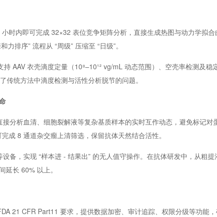
 小时内即可完成 32×32 表位竞争矩阵分析，直接生成热图与动力学拟
力排序” 流程从 “周级” 压缩至 “日级”。
持 AAV 衣壳滴度定量（10⁸–10¹² vg/mL 动态范围）、空壳率检测
解决了传统方法中滴度检测与活性分析脱节的问题。
命
，直接分析血清、细胞裂解液等复杂基质样本的实时互作动态，避免标记对
 秒即可完成 8 通道杂交瘤上清筛选，保留抗体天然结合活性。
设备，实现 “样本进 - 结果出” 的无人值守操作。在抗体研发中，从粗
延长 60% 以上。
合 FDA 21 CFR Part11 要求，提供数据加密、审计追踪、权限分级等功能，