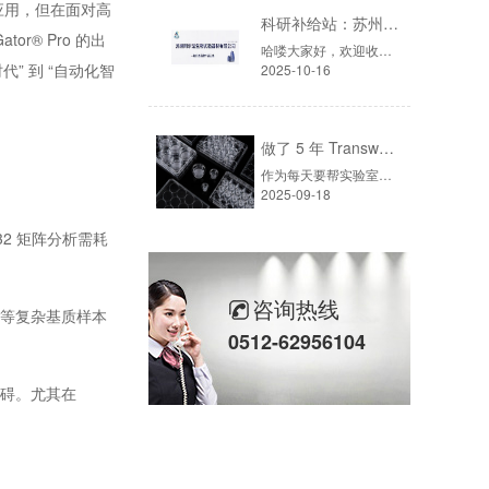
应用，但在面对高
科研补给站：苏州阿尔法生物，你生物实验室的 “一站式配齐专家”
r® Pro 的出
哈喽大家好，欢迎收听本期「科研补给站」！不管是生物制药公司的采购，还是高校实验室的老师，肯定都遇到过“买仪器挑花眼、等耗材急到慌、售后找不到人”的麻烦吧？今天就给大家推荐一家能解决这些痛点的供应商——苏州阿尔法生物实验器材有限公司，一家在行业里深耕了17年的“老行家”。
” 到 “自动化智
2025-10-16
做了 5 年 Transwell 细胞迁移实验，从踩坑到稳出数据，这份详细操作和避坑指南请收好
作为每天要帮实验室客户解决各种Transwell问题的耗材供应商，我见过太多同学因为操作细节没把控好，明明细胞状态没问题，最后却得不到能用的数据——要么膜上细胞太少，要么下室细胞污染，甚至连Transwell小室怎么放都能搞错。
2025-09-18
32 矩阵分析需耗
咨询热线
液等复杂基质样本
0512-62956104
障碍。尤其在