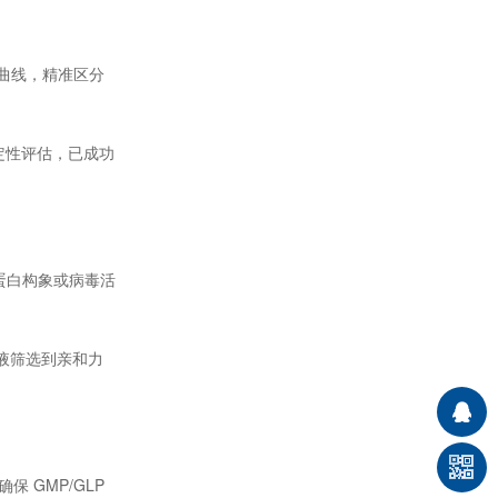
合曲线，精准区分
及稳定性评估，已成功
蛋白构象或病毒活
提液筛选到亲和力
确保 GMP/GLP