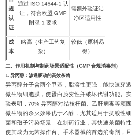
通过
ISO 14644-1 认
规
需额外验证洁
证，符合欧盟 GMP
认
净区适用性
附录 1 要求
证
成
略高（生产工艺复
较低（原料易
本
杂）
得）
二、作用机制与制药场景适配性（
GMP 合规消毒剂）
1.
异丙醇：渗透驱动的高效杀菌
异丙醇分子含两个甲基，脂溶性更强，能快速穿透
微生物细胞膜，使蛋白质变性并破坏代谢功能。实
验表明，
70% 异丙醇对结核杆菌、乙肝病毒等顽固
微生物的杀灭效果优于乙醇，尤其适用于抗酸性细
菌和孢子污染场景。在制药行业，其快速杀菌特性
使其成为无菌操作台、手术器械的首选消毒剂，且