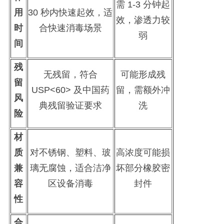
需
1-3 分钟起
用
30 秒内快速起效，适
效，渗透力较
时
合快速消毒场景
弱
间
残
无残留，符合
可能形成残
留
USP<60> 及中国药
留，需额外冲
风
典残留验证要求
洗
险
材
质
对不锈钢、塑料、玻
高浓度可能损
兼
璃无腐蚀，适合洁净
坏部分橡胶密
容
区设备消毒
封件
性
合