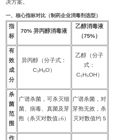
决方案。
一、核心指标对比（制药企业消毒剂选型）
指
乙醇消毒液
70% 异丙醇消毒液
标
（
75%）
有
乙醇（分子
效
异丙醇（分子式：
式：
成
C₃H₈O）
C₂H₅OH）
分
杀
广谱杀菌，可杀灭细
广谱杀菌，对
菌
菌、病毒、真菌及芽
芽孢无效，杀
范
孢（杀灭对数值
≥6）
灭对数值约
5
围
作