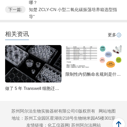
哪？
下一篇:
知楚 ZCLY-CN 小型二氧化碳振荡培养箱选型指
导"
相关资讯
更多
限制性内切酶命名规则是什么？HindⅢ、EcoRI 等酶名的构成逻辑
做了 5 年 Transwell 细胞迁移实验，从踩坑到稳出数据，这份详细操作和避坑指南请收好
苏州阿尔法生物实验器材有限公司©版权所有
网站地图
地址：苏州工业园区星湖街218号生物纳米园A5楼301室
友情链接：
化工仪器网
| 苏州阿尔法网站