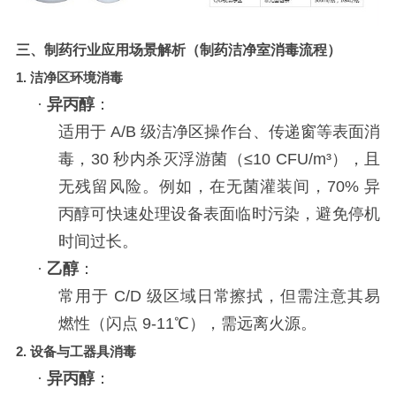
三、制药行业应用场景解析（
制药洁净室消毒流程）
1.
洁净区环境消毒
·
异丙醇
：
适用于
A/B 级洁净区操作台、传递窗等表面消
毒，30 秒内杀灭浮游菌（≤10 CFU/m³），且
无残留风险。例如，在无菌灌装间，70% 异
丙醇可快速处理设备表面临时污染，避免停机
时间过长。
·
乙醇
：
常用于
C/D 级区域日常擦拭，但需注意其易
燃性（闪点 9-11℃），需远离火源。
2.
设备与工器具消毒
·
异丙醇
：