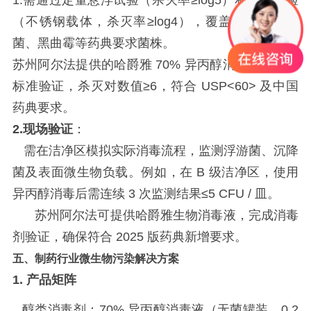
1.
需通过定量悬浮试验（杀灭率
≥log5）和载体试验
（不锈钢载体，杀灭率≥log4），覆盖枯草芽孢杆
菌、黑曲霉等药典要求菌株。
苏州阿尔法提供的
哈爵雅
70% 异丙醇消毒液已通过
标准验证，杀灭对数值≥6，符合 USP<60> 及中国
药典要求。
2.
现场验证
：
需在洁净区模拟实际消毒流程，监测浮游菌、沉降
菌及表面微生物负载。例如，在
B 级洁净区，使用
异丙醇消毒后需连续 3 次监测结果≤5 CFU / 皿。
苏州阿尔法可提供
哈爵雅生物消毒液
，完成消毒
剂验证，确保符合
2025 版药典新增要求。
五、制药行业
微生物污染
解决方案
1.
产品矩阵
醇类消毒剂：
70%
异丙醇消毒液（无菌罐装，
0.2