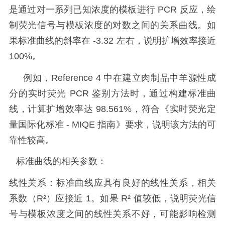
是通过对一系列已知浓度的模板进行
PCR
反应，绘
制荧光信号与模板浓度的对数之间的关系曲线。如
果标准曲线的斜率在
-3.32
左右，说明扩增效率接近
100%
。
例如，
Reference 4
中在建立肉制品中羊源性成
分的实时荧光
PCR
鉴别方法时，通过构建标准曲
线，计算扩增效率达
98.561%
，符合《实时荧光定
量国际化标准
- MIQE
指南》要求，说明该方法的可
靠性较高。
标准曲线的相关参数：
线性关系：标准曲线应具有良好的线性关系，相关
系数（
R
²）应接近
1
。如果
R
² 值较低，说明荧光信
号与模板浓度之间的线性关系不好，可能影响检测