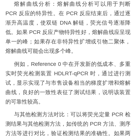
熔解曲线分析：熔解曲线分析可以用于判断
PCR
反应的特异性。在
PCR
反应结束后，通过逐
渐升高温度，使双链
DNA
解链，荧光信号逐渐降
低。如果
PCR
反应产物特异性好，熔解曲线应呈现
单一的峰；如果存在非特异性扩增或引物二聚体，
熔解曲线可能会出现多个峰。
例如，
Reference 0
中在开发新的低成本、多重
实时荧光检测装置
HDLRT-qPCR
时，通过进行测
试，显示实现了与市售设备相当的梯度扩增和熔解
曲线，良好的一致性表征了测试结果，说明该装置
的可靠性较高。
与其他检测方法对比：可以将荧光定量
PCR
检
测结果与其他检测方法，如传统的
PCR
方法、测序
方法等进行对比，验证检测结果的准确性。如果两