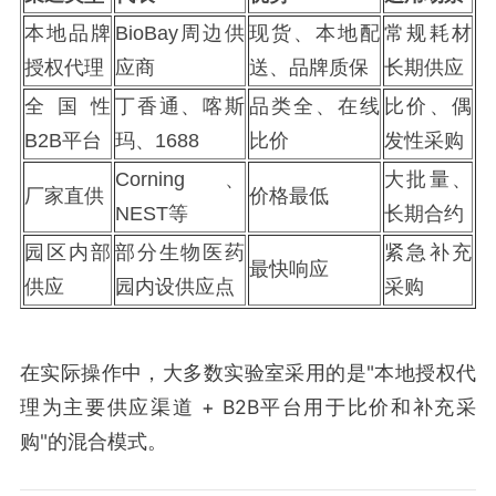
本地品牌
BioBay周边供
现货、本地配
常规耗材
授权代理
应商
送、品牌质保
长期供应
全国性
丁香通、喀斯
品类全、在线
比价、偶
B2B平台
玛、1688
比价
发性采购
Corning、
大批量、
厂家直供
价格最低
NEST等
长期合约
园区内部
部分生物医药
紧急补充
最快响应
供应
园内设供应点
采购
在实际操作中，大多数实验室采用的是"本地授权代
理为主要供应渠道 + B2B平台用于比价和补充采
购"的混合模式。