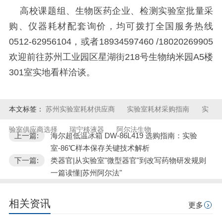
高校课题组、生物医药企业、检测实验室批量采
购、仪器耗材配套询价，均可拨打全国服务热线
0512-62956104，或者18934597460 /18020269905
欢迎前往苏州工业园区星湖街218号生物纳米园A5楼
301室实地看样洽谈。
本文标签：
苏州实验室耗材供应商
实验室耗材采购指南
实
验室供应商选择
瑞宁移液器
阿尔法生物
上一篇:
海尔超低温冰箱 DW-86L419 选购指南：实验
室-86℃样本保存关键技术解析
下一篇:
类器官|从实验室"微型器官"到改写药物研发规则
一篇读懂|苏州阿尔法"
相关资讯
更多