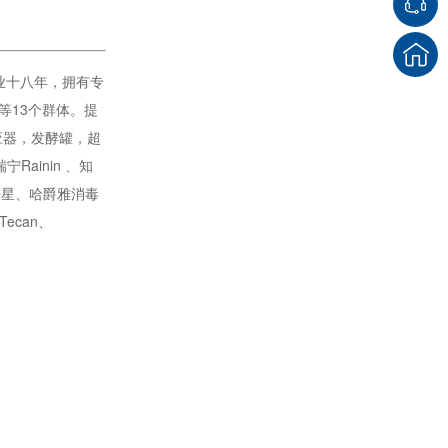
行业十八年，拥有专
等13个群体。提
应器，发酵罐，超
ainin 、知
海星、哈爵雅消毒
Tecan、