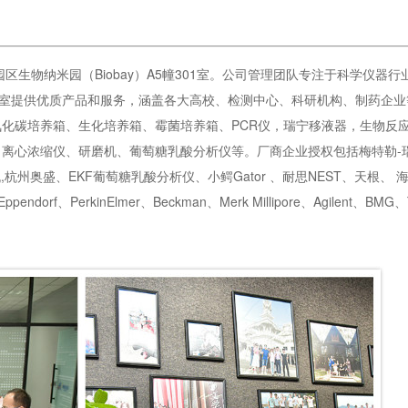
园区生物纳米园（Biobay）A5幢301室。公司管理团队专注于科学仪器
验室提供优质产品和服务，涵盖各大高校、检测中心、科研机构、制药企业
化碳培养箱、生化培养箱、霉菌培养箱、PCR仪，瑞宁移液器，生物反
心浓缩仪、研磨机、葡萄糖乳酸分析仪等。厂商企业授权包括梅特勒-瑞宁R
州奥盛、EKF葡萄糖乳酸分析仪、小鳄Gator 、耐思NEST、天根、 
rf、PerkinElmer、Beckman、Merk Millipore、Agilent、BMG、