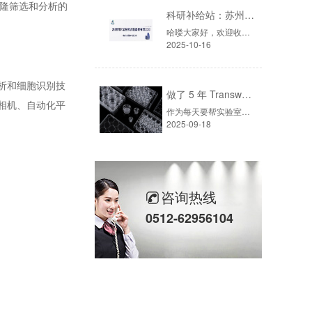
隆筛选和分析的
科研补给站：苏州阿尔法生物，你生物实验室的 “一站式配齐专家”
哈喽大家好，欢迎收听本期「科研补给站」！不管是生物制药公司的采购，还是高校实验室的老师，肯定都遇到过“买仪器挑花眼、等耗材急到慌、售后找不到人”的麻烦吧？今天就给大家推荐一家能解决这些痛点的供应商——苏州阿尔法生物实验器材有限公司，一家在行业里深耕了17年的“老行家”。
2025-10-16
析和细胞识别技
做了 5 年 Transwell 细胞迁移实验，从踩坑到稳出数据，这份详细操作和避坑指南请收好
相机、自动化平
作为每天要帮实验室客户解决各种Transwell问题的耗材供应商，我见过太多同学因为操作细节没把控好，明明细胞状态没问题，最后却得不到能用的数据——要么膜上细胞太少，要么下室细胞污染，甚至连Transwell小室怎么放都能搞错。
2025-09-18
咨询热线
0512-62956104