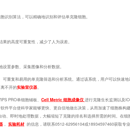
细胞识别算法，可以精确地识别和评估单克隆细胞。
结果的高度可重复性，减少了人为误差。
地设置参数、采集图像和分析数据。
、可重复和易用的单克隆筛选和分析系统。通过该系统，用户可以快速地
中离不开的
实验室仪器
。
IPS PRO单细胞铺板、
Cell Metric
细胞成像仪
进行克隆生长监测以及
I
个软件平台使科学家能够更快、更自信地做出决策，从而加速了细胞株构
备会自动、即时地处理数据，大幅缩短了克隆的排名和选择所需的时间。在细
器
，
实验耗材
的信息，请联系
0512-62956104或18934597460获取