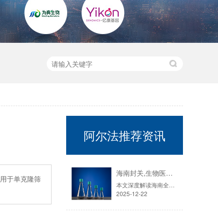
阿尔法推荐资讯
海南封关,生物医药迎来历史性机遇！零关税15%税制如何重塑千亿赛道？
种用于单克隆筛
本文深度解读海南全岛封关运作对生物医药产业的重大影响。核心分析：政策红利：详解“零关税”、“加工增值30%免关税”、“双15%”税制如何系统性降低企业成本达8%-10%。产业布局：揭秘东湖高新海口生物城等“省际飞地”如何吸引超170家企业落户，以及先声药业等龙头企业的创新联动模式。市场风口：结合国内细胞培养耗材市场7年翻倍至42.6亿的增速，探讨国产替代与全球竞争新格局。
2025-12-22