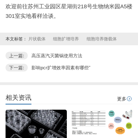
欢迎前往苏州工业园区星湖街218号生物纳米园A5楼
301室实地看样洽谈。
本文标签：
片状载体
细胞扩增培养
细胞培养微载体
上一篇:
高压蒸汽灭菌锅使用方法
下一篇:
影响pcr扩增效率因素有哪些"
相关资讯
更多