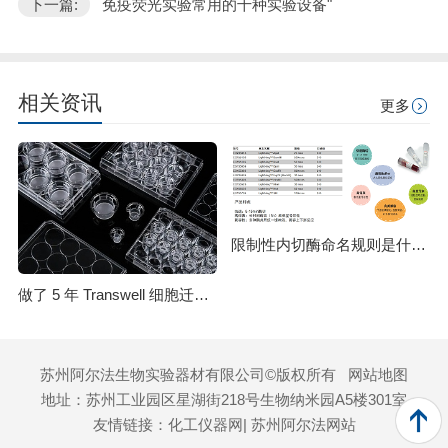
下一篇:
免疫荧光实验常用的十种实验设备"
相关资讯
更多
限制性内切酶命名规则是什么？HindⅢ、EcoRI 等酶名的构成逻辑
做了 5 年 Transwell 细胞迁移实验，从踩坑到稳出数据，这份详细操作和避坑指南请收好
苏州阿尔法生物实验器材有限公司©版权所有
网站地图
地址：苏州工业园区星湖街218号生物纳米园A5楼301室
友情链接：
化工仪器网
| 苏州阿尔法网站