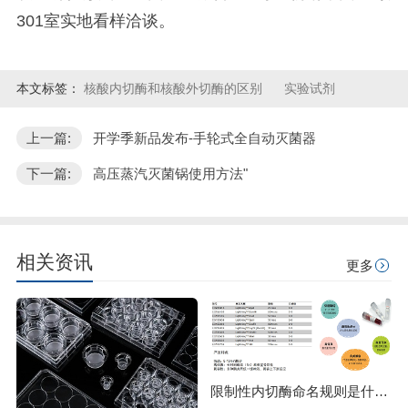
301室实地看样洽谈。
本文标签：
核酸内切酶和核酸外切酶的区别
实验试剂
上一篇:
开学季新品发布-手轮式全自动灭菌器
下一篇:
高压蒸汽灭菌锅使用方法"
相关资讯
更多
限制性内切酶命名规则是什么？HindⅢ、EcoRI 等酶名的构成逻辑