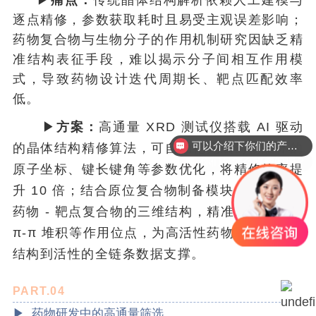
逐点精修，参数获取耗时且易受主观误差影响；
药物复合物与生物分子的作用机制研究因缺乏精
准结构表征手段，难以揭示分子间相互作用模
式，导致药物设计迭代周期长、靶点匹配效率
低。
▶
方案：
高通量 XRD 测试仪搭载 AI 驱动
你们是怎么收费的呢？
的晶体结构精修算法，可自动化完成药物晶体的
原子坐标、键长键角等参数优化，将精修效率提
升 10 倍；结合原位复合物制备模块，实时解析
药物 - 靶点复合物的三维结构，精准定位氢键、
π-π 堆积等作用位点，为高活性药物设计提供从
结构到活性的全链条数据支撑。
PART.04
▶ 药物研发中的高通量筛选