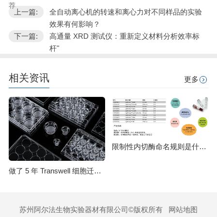
荐
上一篇:
全自动离心机的转速和离心力对不同样品的实验
效果有何影响？
下一篇:
高通量 XRD 测试仪：重新定义材料分析效率标
杆"
相关资讯
更多
限制性内切酶命名规则是什么？HindⅢ、EcoRI 等酶名的构成逻辑
做了 5 年 Transwell 细胞迁移实验，从踩坑到稳出数据，这份详细操作和避坑指南请收好
苏州阿尔法生物实验器材有限公司©版权所有
网站地图