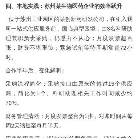
四、本地实践：苏州某生物医药企业的效率跃升
位于苏州工业园区的某创新药研发公司，在引入我
司一站式供应服务前，面临典型困境：由
3
名科研助
理兼职负责采购，仍感力不从心；月度发票超百
张，财务不堪重负；紧急试剂等待周期常超
72
小
时。
合作半年后，变化鲜明：
采购流程简化：采购接口由原来的超过
15
个供应
商，简化为
1
个。科研助理相关工作时间减少约
70%
。
财务管理清晰：月度发票整合为
1
张，对账时间从每
周
2
天缩短至每月半天。