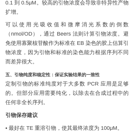
0.1
到
0.5μM
。较高的引物浓度会导致非特异性产物
扩增。
可以使用光吸收值和微摩消光系数的倒数
（
nmol/OD
），通过
Beers
法则计算引物浓度。避
免使用寡聚核苷酸作为标准在
EB
染色的胶上估算引
物浓度，因为引物和标准的染色能力根据序列不同
而差异很大。
五、引物纯度和稳定性：保证实验结果的一致性
定制引物的标准纯度对于大多数
PCR
应用是足够
的。但部分应用需要纯化，以除去在合成过程中的
任何非全长序列。
引物保存建议
•
最好在
TE
重溶引物，使其最终浓度为
100μM
。