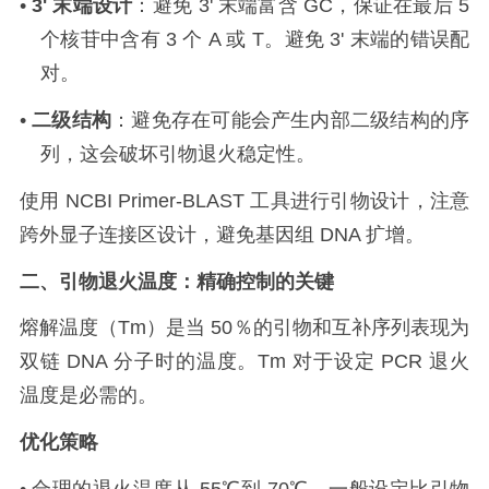
•
3'
末端设计
：避免
3'
末端富含
GC
，保证在最后
5
个核苷中含有
3
个
A
或
T
。避免
3'
末端的错误配
对。
•
二级结构
：避免存在可能会产生内部二级结构的序
列，这会破坏引物退火稳定性。
使用
NCBI Primer-BLAST
工具进行引物设计，注意
跨外显子连接区设计，避免基因组
DNA
扩增。
二、引物退火温度：精确控制的关键
熔解温度（
Tm
）是当
50
％的引物和互补序列表现为
双链
DNA
分子时的温度。
Tm
对于设定
PCR
退火
温度是必需的。
优化策略
•
合理的退火温度从
55℃
到
70℃
，一般设定比引物