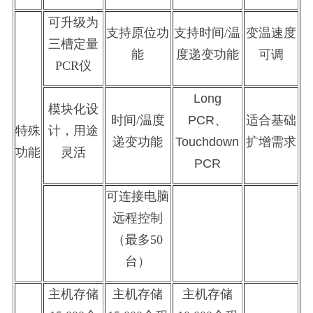
可升级为
支持原位功
支持时间
/温
变温速度
三槽定量
能
度递变功能
可调
PCR仪
Long
模块化设
时间
/温度
PCR、
适合基础
特殊
计，用途
递变功能
Touchdown
扩增需求
功能
灵活
PCR
可连接电脑
远程控制
（最多
50
台）
主机存储
主机存储
主机存储