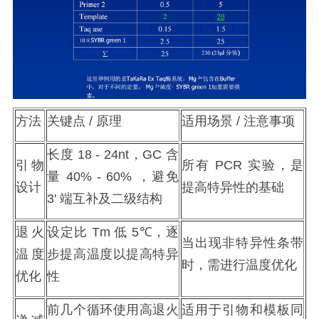
方法
关键点
/
原理
适用场景
/
注意事项
长度
18 - 24nt
，
GC
含
引物
所有
PCR
实验，是
量
40% - 60%
，避免
设计
提高特异性的基础
3'
端互补及二级结构
退火
设定比
Tm
低
5℃
，逐
当出现非特异性条带
温度
步提高温度以提高特异
时，需进行温度优化
优化
性
前几个循环使用高退火
适用于引物和模板同