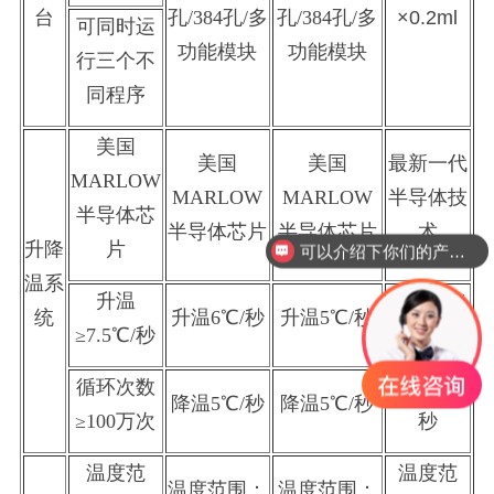
台
孔/384孔/多
孔/384孔/多
×0.2ml
可同时运
功能模块
功能模块
行三个不
同程序
美国
美国
美国
最新一代
MARLOW
MARLOW
MARLOW
半导体技
可以介绍下你们的产品么？
半导体芯
半导体芯片
半导体芯片
术
升降
片
你们是怎么收费的呢？
温系
升温
升温
5℃/
统
升温
6℃/秒
升温
5℃/秒
≥7.5℃/秒
秒
循环次数
降温
4℃/
降温
5℃/秒
降温
5℃/秒
≥100万次
秒
温度范
温度范
温度范围：
温度范围：