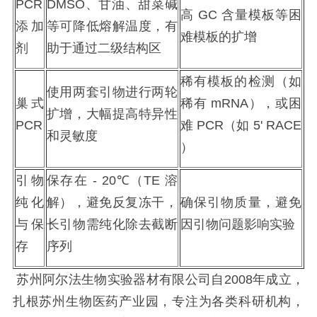
PCR
DMSO
、甘油、甜菜碱
高
GC
含量模板等困
添加
等可降低熔解温度，有
难模板的扩增
剂
助于通过二级结构区
稀有模板的检测（如
使用两套引物进行两轮
巢式
稀有
mRNA
），或困
扩增，大幅提高特异性
PCR
难
PCR
（如
5' RACE
和灵敏度
）
引物
保存在
- 20℃
（
TE
溶
纯化
解），避免反复冻干，
确保引物质量，避免
与保
长引物需纯化除去截断
因引物问题影响实验
存
序列
苏州阿尔法生物实验器材有限公司自2008年成立，
扎根苏州生物医药产业园，专注为各类科研机构，