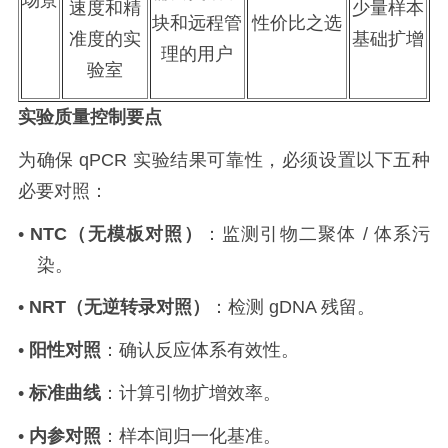
场景
速度和精
少量样本
块和远程管
性价比之选
准度的实
基础扩增
理的用户
验室
实验质量控制要点
为确保
qPCR
实验结果可靠性，必须设置以下五种
必要对照：
•
NTC
（无模板对照）
：监测引物二聚体
/
体系污
染。
•
NRT
（无逆转录对照）
：检测
gDNA
残留。
•
阳性对照
：确认反应体系有效性。
•
标准曲线
：计算引物扩增效率。
•
内参对照
：样本间归一化基准。