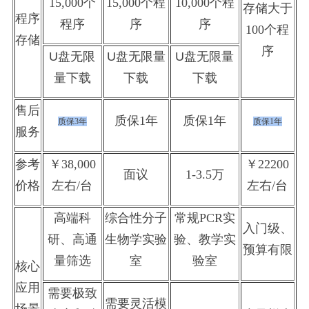
15,000个
15,000个程
10,000个程
存储大于
程序
程序
序
序
100个程
存储
序
U盘无限
U盘无限量
U盘无限量
量下载
下载
下载
售后
质保
1年
质保
1年
质保3
年
质保
1年
服务
参考
￥
38,000
￥222
00
面议
1-3.5万
价格
左右/台
左右/台
高端科
综合性分子
常规
PCR实
入门级、
研、高通
生物学实验
验、教学实
预算有限
量筛选
室
验室
核心
应用
需要极致
需要灵活模