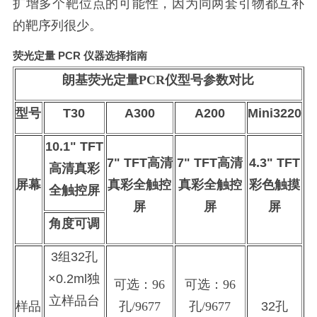
扩增多个靶位点的可能性，因为同两套引物都互补
的靶序列很少。
荧光定量
PCR
仪器选择指南
朗基荧光定量
PCR仪型号参数对比
型号
T30
A300
A200
Mini3220
10.1" TFT
7" TFT高清
7" TFT高清
4.3" TFT
高清真彩
屏幕
真彩全触控
真彩全触控
彩色触摸
全触控屏
屏
屏
屏
角度可调
3组32孔
×0.2ml独
可选：
96
可选：
96
立样品台
样品
孔/9677
孔/9677
32孔