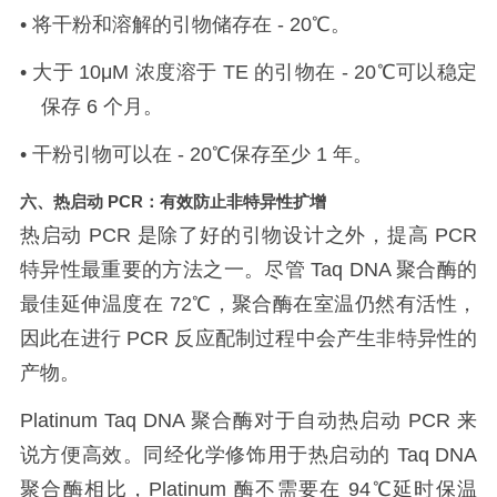
•
将干粉和溶解的引物储存在
- 20℃
。
•
大于
10μM
浓度溶于
TE
的引物在
- 20℃
可以稳定
保存
6
个月。
•
干粉引物可以在
- 20℃
保存至少
1
年。
六、热启动
PCR
：有效防止非特异性扩增
热启动
PCR
是除了好的引物设计之外，提高
PCR
特异性最重要的方法之一。尽管
Taq DNA
聚合酶的
最佳延伸温度在
72℃
，聚合酶在室温仍然有活性，
因此在进行
PCR
反应配制过程中会产生非特异性的
产物。
Platinum Taq DNA
聚合酶对于自动热启动
PCR
来
说方便高效。同经化学修饰用于热启动的
Taq DNA
聚合酶相比，
Platinum
酶不需要在
94℃
延时保温