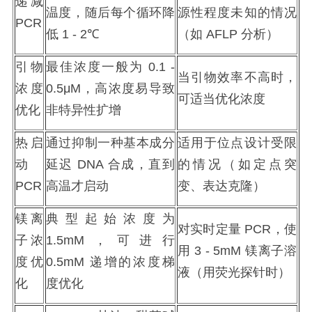
递减
温度，随后每个循环降
源性程度未知的情况
PCR
低
1 - 2℃
（如
AFLP
分析）
引物
最佳浓度一般为
0.1 -
当引物效率不高时，
浓度
0.5μM
，高浓度易导致
可适当优化浓度
优化
非特异性扩增
热启
通过抑制一种基本成分
适用于位点设计受限
动
延迟
DNA
合成，直到
的情况（如定点突
PCR
高温才启动
变、表达克隆）
镁离
典型起始浓度为
对实时定量
PCR
，使
子浓
1.5mM
，可进行
用
3 - 5mM
镁离子溶
度优
0.5mM
递增的浓度梯
液（用荧光探针时）
化
度优化