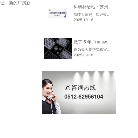
保证，新的厂房新
科研补给站：苏州阿尔法生物，你生物实验室的 “一站式配齐专家”
哈喽大家好，欢迎收听本期「科研补给站」！不管是生物制药公司的采购，还是高校实验室的老师，肯定都遇到过“买仪器挑花眼、等耗材急到慌、售后找不到人”的麻烦吧？今天就给大家推荐一家能解决这些痛点的供应商——苏州阿尔法生物实验器材有限公司，一家在行业里深耕了17年的“老行家”。
2025-10-16
做了 5 年 Transwell 细胞迁移实验，从踩坑到稳出数据，这份详细操作和避坑指南请收好
作为每天要帮实验室客户解决各种Transwell问题的耗材供应商，我见过太多同学因为操作细节没把控好，明明细胞状态没问题，最后却得不到能用的数据——要么膜上细胞太少，要么下室细胞污染，甚至连Transwell小室怎么放都能搞错。
2025-09-18
咨询热线
0512-62956104