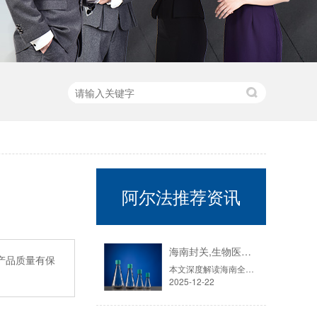
阿尔法推荐资讯
海南封关,生物医药迎来历史性机遇！零关税15%税制如何重塑千亿赛道？
旅产品质量有保
本文深度解读海南全岛封关运作对生物医药产业的重大影响。核心分析：政策红利：详解“零关税”、“加工增值30%免关税”、“双15%”税制如何系统性降低企业成本达8%-10%。产业布局：揭秘东湖高新海口生物城等“省际飞地”如何吸引超170家企业落户，以及先声药业等龙头企业的创新联动模式。市场风口：结合国内细胞培养耗材市场7年翻倍至42.6亿的增速，探讨国产替代与全球竞争新格局。
2025-12-22