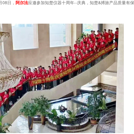
月08日，
阿尔法
应邀参加知楚仪器十周年--庆典，知楚&搏旅产品质量有