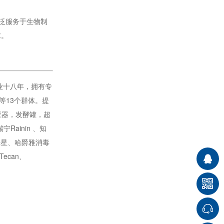
泛服务于生物制
求。
行业十八年，拥有专
等13个群体。提
应器，发酵罐，超
ainin 、知
海星、哈爵雅消毒
Tecan、