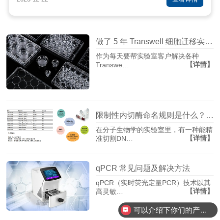
做了 5 年 Transwell 细胞迁移实验，从踩坑到稳出数据，这份详细操作和避坑指南请收好
作为每天要帮实验室客户解决各种
【详情】
Transwe…
限制性内切酶命名规则是什么？HindⅢ、EcoRI 等酶名的构成逻辑
在分子生物学的实验室里，有一种能精
【详情】
准切割DN…
qPCR 常见问题及解决方法
qPCR（实时荧光定量PCR）技术以其
【详情】
高灵敏…
可以介绍下你们的产品么？