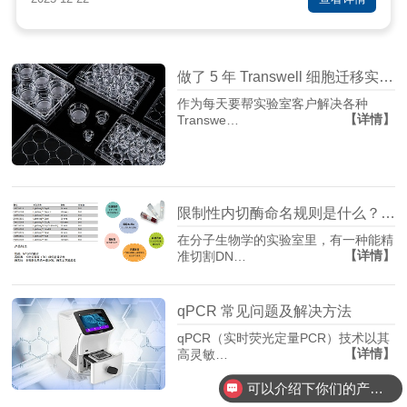
做了 5 年 Transwell 细胞迁移实验，从踩坑到稳出数据，这份详细操作和避坑指南请收好
作为每天要帮实验室客户解决各种
【详情】
Transwe…
限制性内切酶命名规则是什么？HindⅢ、EcoRI 等酶名的构成逻辑
在分子生物学的实验室里，有一种能精
【详情】
准切割DN…
qPCR 常见问题及解决方法
qPCR（实时荧光定量PCR）技术以其
【详情】
高灵敏…
可以介绍下你们的产品么？