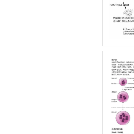
海尔生物医疗
梅特勒-托利多 Rainin瑞宁